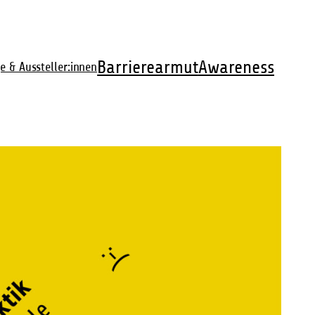
Barrierearmut
Awareness
e & Aussteller:innen